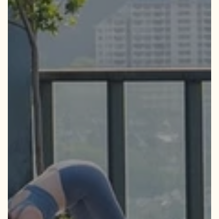
Private
Event
Y
o
u
r
n
e
x
t
e
v
e
n
t
d
e
s
e
r
v
e
s
m
o
r
e
t
h
a
n
a
g
e
n
e
r
i
c
s
p
a
c
e
.